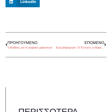
LinkedIn
ΠΡΟΗΓΟΎΜΕΝΟ
ΕΠΌΜΕΝΟ
5 Αλήθειες για το ψηφιακό μάρκετινγκ
Ευρωβαρόμετρο: Οι Έλληνες ενδιαφέρονται για τις Ευρωπαϊκές Εκλογές και ανησυχούν για το μέλλον
ΠΕΡΙΣΣΌΤΕΡΑ