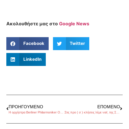
Ακολουθήστε μας στο
Google News
Facebook
Twitter
LinkedIn
ΠΡΟΗΓΟΎΜΕΝΟ
ΕΠΌΜΕΝΟ
Η ορχήστρα Berliner Philarmoniker Orchestra, από το Βερολίνο ζωντανά μέσω δορυφόρου στο «ΘΕΑΤΡΟΝ»
Στις προ ( σ ) κλήσεις λέμε ναι!, της Σέβης Νικολάου