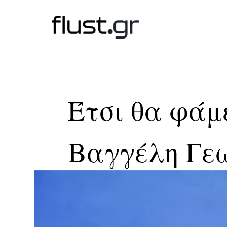
Έτσι θα φάμ
Βαγγέλη Γε