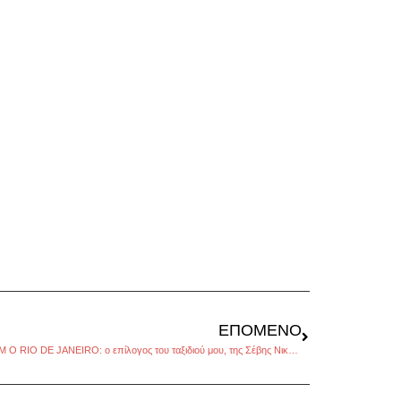
ΕΠΌΜΕΝΟ
OS GRANDES DEUSES DO OLIMPO VISITAM O RIO DE JANEIRO: ο επίλογος του ταξιδιού μου, της Σέβης Νικολάου