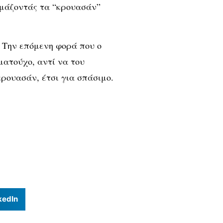
ομάζοντάς τα “κρουασάν”
. Την επόμενη φορά που ο
ατούχο, αντί να του
κρουασάν, έτσι για σπάσιμο.
kedIn