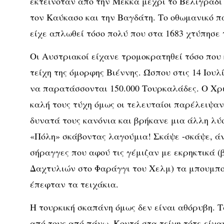
εκτεινόταν από την Μέκκα μέχρι το Βελιγράδι 
τον Καύκασο και την Βαγδάτη. Το οθωμανικό 
είχε απλωθεί τόσο πολύ που στα 1683 χτύπησε τ
Οι Αυστριακοί είχανε τρομοκρατηθεί τόσο που
τείχη της όμορφης Βιέννης. Ώσπου στις 14 Ιουλ
να παρατάσσονται 150.000 Τουρκαλάδες. Ο Χρι
καλή τους τύχη όμως οι τελευταίοι παρέλειψαν
δυνατά τους κανόνια και βρήκανε μια άλλη λύ
«Πόλη» σκάβοντας λαγούμια! Σκάψε -σκάψε, ά
σήραγγες που αφού τις γέμιζαν με εκρηκτικά 
Δαχτυλιών στο Φαράγγι του Χελμ) τα μπουμπού
έπεφταν τα τειχάκια.
Η τουρκική σκαπάνη όμως δεν είναι αθόρυβη. 
από τους από πάνω. Κοντά στα τείχη τότε είχα