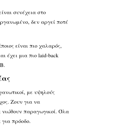
είναι συνέχεια στο
οργανωμένο, δεν αργεί ποτέ
άποιος είναι πιο χαλαρός,
 έχει μια πιο laid-back
 Β
.
έας
γανωτικοί, με υψηλούς
ος. Ζουν για να
α νιώθουν παραγωγικοί. Όλα
α για πρόοδο.