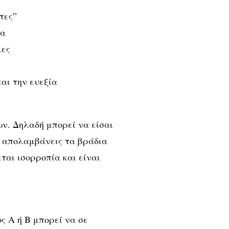
τες”
ία
ιες
αι την ευεξία
ων
. Δηλαδή μπορεί να είσαι
α απολαμβάνεις τα βράδια
εται
ισορροπία
και είναι
ς Α ή Β μπορεί να σε