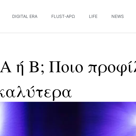
DIGITAL ERA
FLUST-ΆΡΩ
LIFE
NEWS
Α ή Β; Ποιο προφί
 καλύτερα