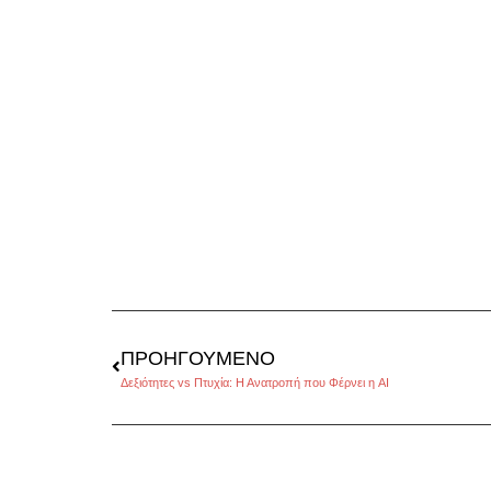
ΠΡΟΗΓΟΎΜΕΝΟ
Δεξιότητες vs Πτυχία: Η Ανατροπή που Φέρνει η AI