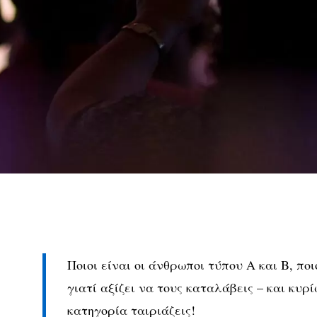
Ποιοι είναι οι άνθρωποι τύπου Α και Β, ποι
γιατί αξίζει να τους καταλάβεις – και κυρί
κατηγορία ταιριάζεις
!