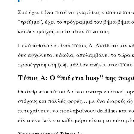
Σου έχει τύχει ποτέ να γνωρίσεις κάποιον που 
“τρέξιμο”, έχει το πρόγραμμά του βήμα-βήμα 
και δεν ησυχάζει ούτε στον ύπνο του;
Πολύ πιθανό να είναι
Τύπος Α
. Αντίθετα, αν κ
δεν αγχώνεται εύκολα, απολαμβάνει το τώρα και
προσέγγιση στη ζωή, μάλλον ανήκει στον
Τύπο
Τύπος Α: Ο “πάντα busy” της παρ
Οι άνθρωποι τύπου Α είναι
ανταγωνιστικοί, ορ
στόχους
και πολλές φορές… με ένα διαρκές άγχ
πετυχαίνουν, να προλαβαίνουν deadlines και ν
είναι ένα task και κάθε μέρα είναι μια ευκαιρί
Χαρακτηριστικά Τύπου Α: