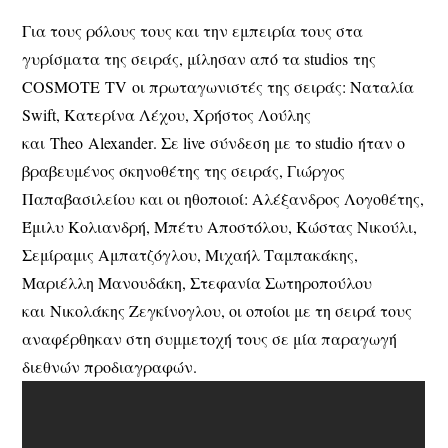
Για τους ρόλους τους και την εμπειρία τους στα
γυρίσματα της σειράς, μίλησαν από τα studios της
COSMOTE TV οι πρωταγωνιστές της σειράς:
Ναταλία
Swift
, Κατερίνα Λέχου, Χρήστος Λούλης
και
Theo
Alexander
. Σε live σύνδεση με το studio ήταν ο
βραβευμένος σκηνοθέτης της σειράς,
Γιώργος
Παπαβασιλείου
και οι ηθοποιοί:
Αλέξανδρος Λογοθέτης,
Έμιλυ Κολιανδρή, Μπέτυ Αποστόλου, Κώστας Νικούλι,
Σεμίραμις Αμπατζόγλου, Μιχαήλ Ταμπακάκης,
Μαριέλλη Μανουδάκη, Στεφανία Σωτηροπούλου
και
Νικολάκης Ζεγκίνογλου
, οι οποίοι με τη σειρά τους
αναφέρθηκαν στη συμμετοχή τους σε μία παραγωγή
διεθνών προδιαγραφών.