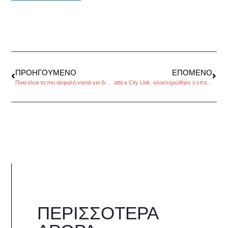
ΠΡΟΗΓΟΎΜΕΝΟ
ΕΠΌΜΕΝΟ
Ποια είναι τα πιο ασφαλή νησιά για διακοπές στην Eυρώπη σύμφωνα με το Forbes
attica City Link: ολοκληρώθηκε ο επανασχεδιασμός του μεγαλύτερου πολυκαταστήματος στην Ελλάδα
ΠΕΡΙΣΣΌΤΕΡΑ