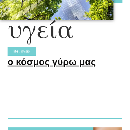
υγεία
life
,
υγεία
ο κόσμος γύρω μας