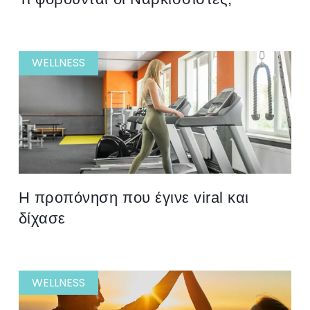
WELLNESS
H προπόνηση που έγινε viral και
δίχασε
WELLNESS