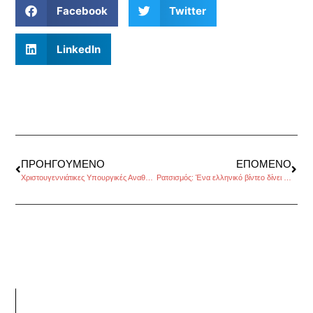
Facebook
Twitter
LinkedIn
ΠΡΟΗΓΟΎΜΕΝΟ
ΕΠΌΜΕΝΟ
Χριστουγεννιάτικες Υπουργικές Αναθυμιάσεις, του Παναγιώτη Σκευοφύλακα
Ρατσισμός: Ένα ελληνικό βίντεο δίνει μάθημα ζωής