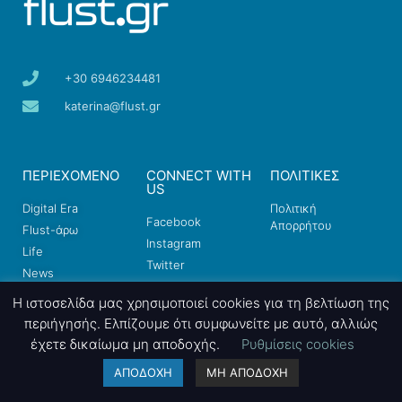
+30 6946234481
katerina@flust.gr
ΠΕΡΙΕΧΟΜΕΝΟ
CONNECT WITH
ΠΟΛΙΤΙΚΕΣ
US
Digital Era
Πολιτική
Facebook
Απορρήτου
Flust-άρω
Instagram
Life
Twitter
News
LinkedIn
Επικοινωνία
Η ιστοσελίδα μας χρησιμοποιεί cookies για τη βελτίωση της
YouTube
περιήγησής. Ελπίζουμε ότι συμφωνείτε με αυτό, αλλιώς
έχετε δικαίωμα μη αποδοχής.
Ρυθμίσεις cookies
ΑΠΟΔΟΧΗ
ΜΗ ΑΠΟΔΟΧΗ
ΕΝΗΜΕΡΩΘΕΊΤΕ ΣΤΟ EMAIL ΣΑΣ