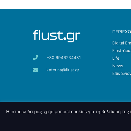
ΠΕΡΙΕΧ
Digital Er
Flust-άρ
+30 6946234481
Life
News
katerina@flust.gr
Επικοινων
© 2026 nettings, ltd. All rights reserved.
Η ιστοσελίδα μας χρησιμοποιεί cookies για τη βελτίωση τη