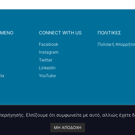
ΟΜΕΝΟ
CONNECT WITH US
ΠΟΛΙΤΙΚΕΣ
a
Facebook
Πολιτική Απορρήτο
ω
Instagram
Twitter
LinkedIn
ία
YouTube
ς περιήγησής. Ελπίζουμε ότι συμφωνείτε με αυτό, αλλιώς έχετε
A project by
nettings, ltd
. Powered by
mgk
.advertising
.
ΜΗ ΑΠΟΔΟΧΗ