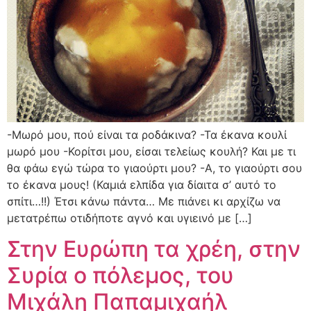
-Μωρό μου, πού είναι τα ροδάκινα? -Τα έκανα κουλί
μωρό μου -Κορίτσι μου, είσαι τελείως κουλή? Και με τι
θα φάω εγώ τώρα το γιαούρτι μου? -Α, το γιαούρτι σου
το έκανα μους! (Καμιά ελπίδα για δίαιτα σ’ αυτό το
σπίτι…!!) Έτσι κάνω πάντα… Με πιάνει κι αρχίζω να
μετατρέπω οτιδήποτε αγνό και υγιεινό με […]
Στην Ευρώπη τα χρέη, στην
Συρία ο πόλεμος, του
Μιχάλη Παπαμιχαήλ