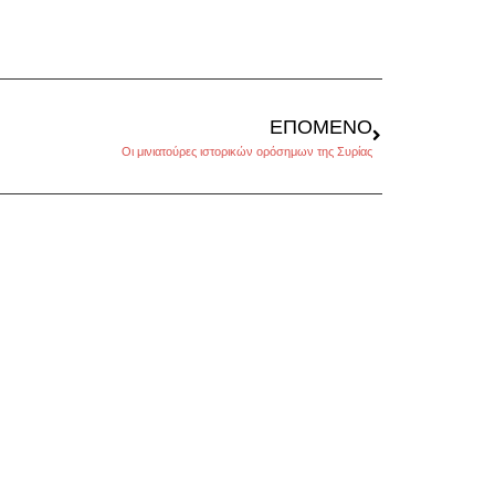
ΕΠΌΜΕΝΟ
Οι μινιατούρες ιστορικών ορόσημων της Συρίας