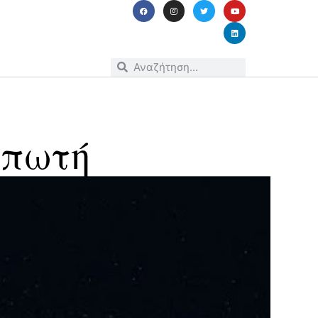
υπωτή