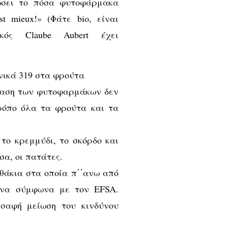
ώσει το πόσα φυτοφάρμακα
st mieux!» (Φάτε bio, είναι
κός Claube Aubert έχει
ικά 319 στα φρούτα
δραση των φυτοφαρμάκων δεν
τρόπο όλα τα φρούτα και τα
το κρεμμύδι, το σκόρδο και
α, οι πατάτες.
υθάκια στα οποία π΄΄ανω από
ένα σύμφωνα με τον EFSA.
σαφή μείωση του κινδύνου