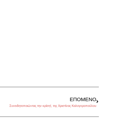
ΕΠΌΜΕΝΟ
Συνειδητοποιώντας την κρίση!, της Χριστίνας Καλογεροπούλου