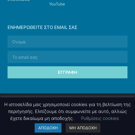
YouTube
ΕΝΗΜΕΡΩΘΕΊΤΕ ΣΤΟ EMAIL ΣΑΣ
ΕΓΓΡΑΦΉ
© 2026 nettings, ltd. All rights reserved.
Η ιστοσελίδα μας χρησιμοποιεί cookies για τη βελτίωση της
περιήγησής. Ελπίζουμε ότι συμφωνείτε με αυτό, αλλιώς
έχετε δικαίωμα μη αποδοχής.
Ρυθμίσεις cookies
A project by
nettings, ltd
. Powered by
mgk
.advertising
.
ΑΠΟΔΟΧΗ
ΜΗ ΑΠΟΔΟΧΗ