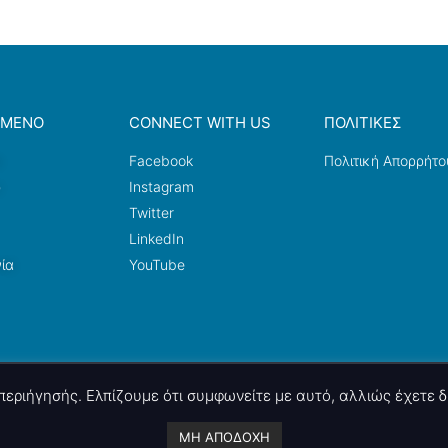
ΟΜΕΝΟ
CONNECT WITH US
ΠΟΛΙΤΙΚΕΣ
a
Facebook
Πολιτική Απορρήτο
ω
Instagram
Twitter
LinkedIn
ία
YouTube
ς περιήγησής. Ελπίζουμε ότι συμφωνείτε με αυτό, αλλιώς έχετε
A project by
nettings, ltd
. Powered by
mgk
.advertising
.
ΜΗ ΑΠΟΔΟΧΗ