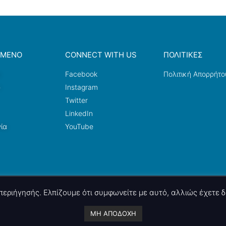
ΟΜΕΝΟ
CONNECT WITH US
ΠΟΛΙΤΙΚΕΣ
a
Facebook
Πολιτική Απορρήτο
ω
Instagram
Twitter
LinkedIn
ία
YouTube
ς περιήγησής. Ελπίζουμε ότι συμφωνείτε με αυτό, αλλιώς έχετε
A project by
nettings, ltd
. Powered by
mgk
.advertising
.
ΜΗ ΑΠΟΔΟΧΗ