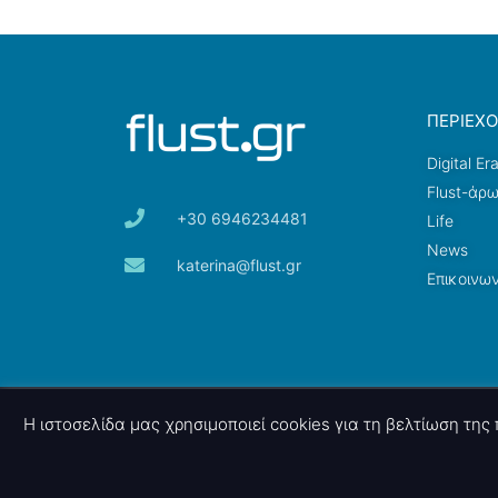
ΠΕΡΙΕΧ
Digital Er
Flust-άρ
+30 6946234481
Life
News
katerina@flust.gr
Επικοινων
© 2026 nettings, ltd. All rights reserved.
Η ιστοσελίδα μας χρησιμοποιεί cookies για τη βελτίωση τη