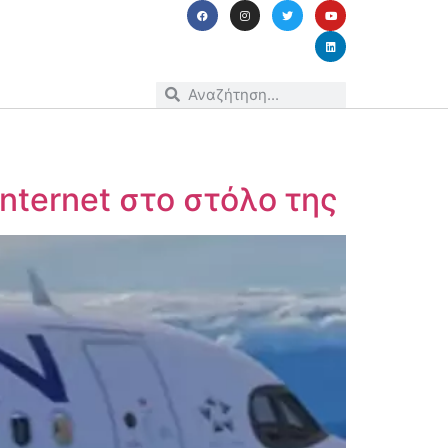
nternet στο στόλο της