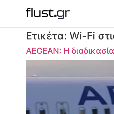
Ετικέτα:
Wi-Fi στ
AEGEAN: H διαδικασία