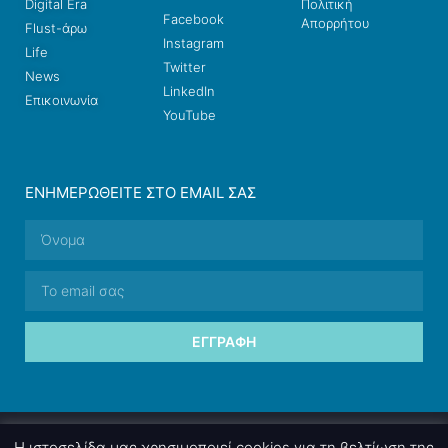
Digital Era
Πολιτική
Facebook
Απορρήτου
Flust-άρω
Instagram
Life
Twitter
News
LinkedIn
Επικοινωνία
YouTube
ΕΝΗΜΕΡΩΘΕΊΤΕ ΣΤΟ EMAIL ΣΑΣ
ΕΓΓΡΑΦΉ
© 2026 nettings, ltd. All rights reserved.
Η ιστοσελίδα μας χρησιμοποιεί cookies για τη βελτίωση της