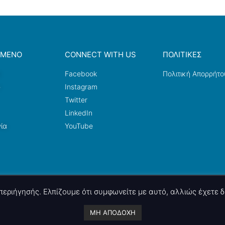
ΟΜΕΝΟ
CONNECT WITH US
ΠΟΛΙΤΙΚΕΣ
a
Facebook
Πολιτική Απορρήτο
ω
Instagram
Twitter
LinkedIn
ία
YouTube
ς περιήγησής. Ελπίζουμε ότι συμφωνείτε με αυτό, αλλιώς έχετε
A project by
nettings, ltd
. Powered by
mgk
.advertising
.
ΜΗ ΑΠΟΔΟΧΗ