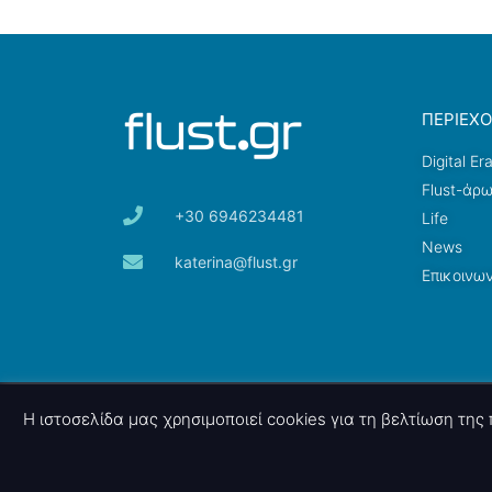
ΠΕΡΙΕΧ
Digital Er
Flust-άρ
+30 6946234481
Life
News
katerina@flust.gr
Επικοινων
© 2026 nettings, ltd. All rights reserved.
Η ιστοσελίδα μας χρησιμοποιεί cookies για τη βελτίωση τη