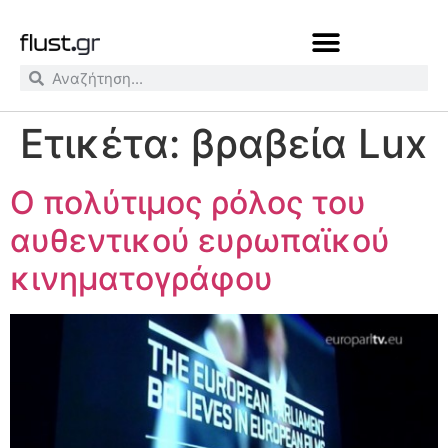
Ετικέτα:
βραβεία Lux
Ο πολύτιμος ρόλος του
αυθεντικού ευρωπαϊκού
κινηματογράφου