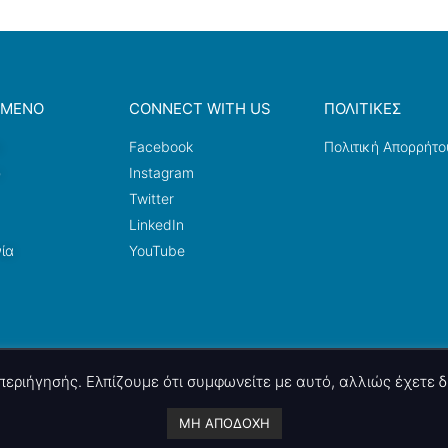
ΟΜΕΝΟ
CONNECT WITH US
ΠΟΛΙΤΙΚΕΣ
a
Facebook
Πολιτική Απορρήτο
ω
Instagram
Twitter
LinkedIn
ία
YouTube
ς περιήγησής. Ελπίζουμε ότι συμφωνείτε με αυτό, αλλιώς έχετε
A project by
nettings, ltd
. Powered by
mgk
.advertising
.
ΜΗ ΑΠΟΔΟΧΗ