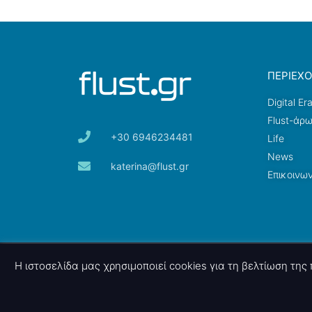
ΠΕΡΙΕΧ
Digital Er
Flust-άρ
+30 6946234481
Life
News
katerina@flust.gr
Επικοινων
© 2026 nettings, ltd. All rights reserved.
Η ιστοσελίδα μας χρησιμοποιεί cookies για τη βελτίωση τη