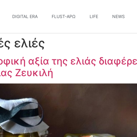
DIGITAL ERA
FLUST-ΆΡΩ
LIFE
NEWS
ές ελιές
οφική αξία της ελιάς διαφέρ
ίας Ζευκιλή