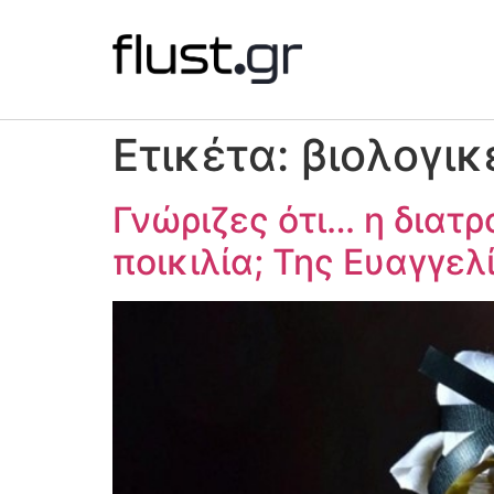
Ετικέτα:
βιολογικ
Γνώριζες ότι… η διατρ
ποικιλία; Της Ευαγγελ