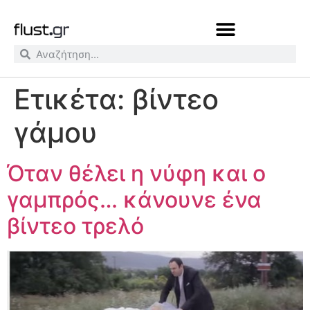
Ετικέτα:
βίντεο
γάμου
Όταν θέλει η νύφη και ο
γαμπρός… κάνουνε ένα
βίντεο τρελό