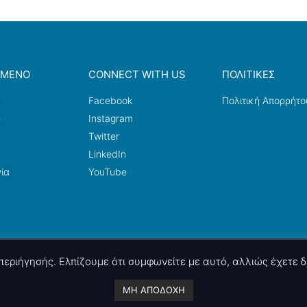
ΟΜΕΝΟ
CONNECT WITH US
ΠΟΛΙΤΙΚΕΣ
a
Facebook
Πολιτική Απορρήτο
ω
Instagram
Twitter
LinkedIn
ία
YouTube
ς περιήγησής. Ελπίζουμε ότι συμφωνείτε με αυτό, αλλιώς έχετε
A project by
nettings, ltd
. Powered by
mgk
.advertising
.
ΜΗ ΑΠΟΔΟΧΗ