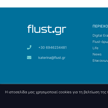
ΠΕΡΙΕΧ
Digital Er
Flust-άρ
+30 6946234481
Life
News
katerina@flust.gr
Επικοινων
© 2026 nettings, ltd. All rights reserved.
Η ιστοσελίδα μας χρησιμοποιεί cookies για τη βελτίωση τη