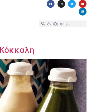
ς Κόκκαλη