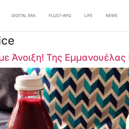
DIGITAL ERA
FLUST-ΆΡΩ
LIFE
NEWS
ice
έμε Άνοιξη! Της Εμμανουέλα