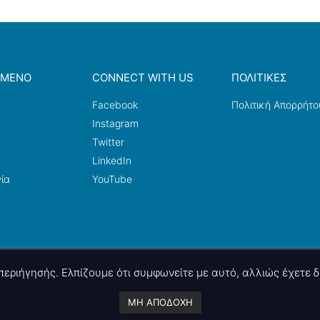
ΟΜΕΝΟ
CONNECT WITH US
ΠΟΛΙΤΙΚΕΣ
a
Facebook
Πολιτική Απορρήτο
ω
Instagram
Twitter
LinkedIn
ία
YouTube
ς περιήγησής. Ελπίζουμε ότι συμφωνείτε με αυτό, αλλιώς έχετε
A project by
nettings, ltd
. Powered by
mgk
.advertising
.
ΜΗ ΑΠΟΔΟΧΗ