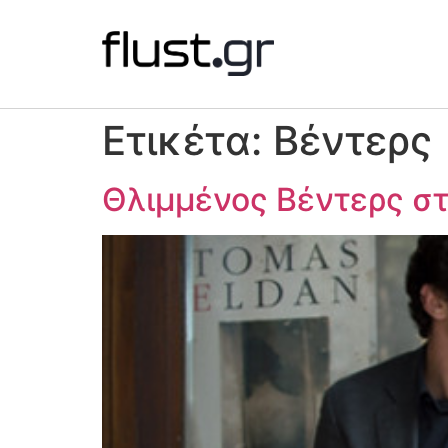
Ετικέτα:
Βέντερς
Θλιμμένος Βέντερς στ