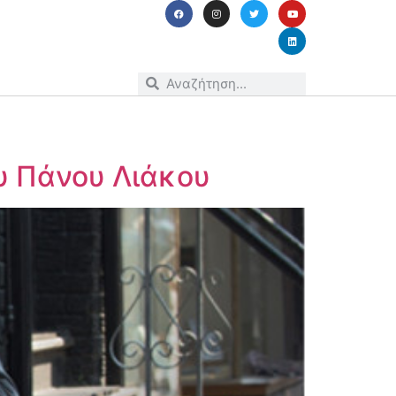
υ Πάνου Λιάκου