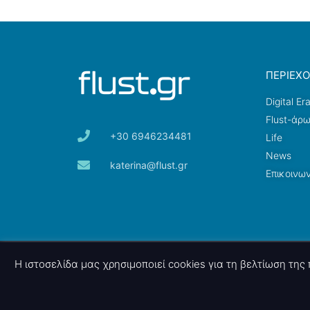
ΠΕΡΙΕΧ
Digital Er
Flust-άρ
+30 6946234481
Life
News
katerina@flust.gr
Επικοινων
© 2026 nettings, ltd. All rights reserved.
Η ιστοσελίδα μας χρησιμοποιεί cookies για τη βελτίωση τη