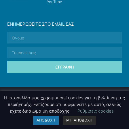
YouTube
ΕΝΗΜΕΡΩΘΕΊΤΕ ΣΤΟ EMAIL ΣΑΣ
ΕΓΓΡΑΦΉ
© 2026 nettings, ltd. All rights reserved.
Η ιστοσελίδα μας χρησιμοποιεί cookies για τη βελτίωση της
περιήγησής. Ελπίζουμε ότι συμφωνείτε με αυτό, αλλιώς
έχετε δικαίωμα μη αποδοχής.
Ρυθμίσεις cookies
A project by
nettings, ltd
. Powered by
mgk
.advertising
.
ΑΠΟΔΟΧΗ
ΜΗ ΑΠΟΔΟΧΗ