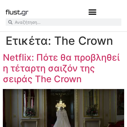
Ετικέτα:
The Crown
Netflix: Πότε θα προβληθεί
η τέταρτη σαιζόν της
σειράς The Crown