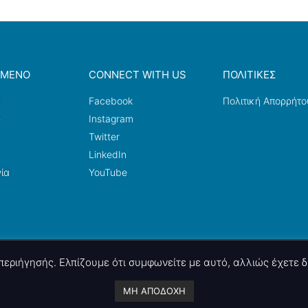
ΟΜΕΝΟ
CONNECT WITH US
ΠΟΛΙΤΙΚΕΣ
a
Facebook
Πολιτική Απορρήτο
ω
Instagram
Twitter
LinkedIn
ία
YouTube
ς περιήγησής. Ελπίζουμε ότι συμφωνείτε με αυτό, αλλιώς έχετε
A project by
nettings, ltd
. Powered by
mgk
.advertising
.
ΜΗ ΑΠΟΔΟΧΗ