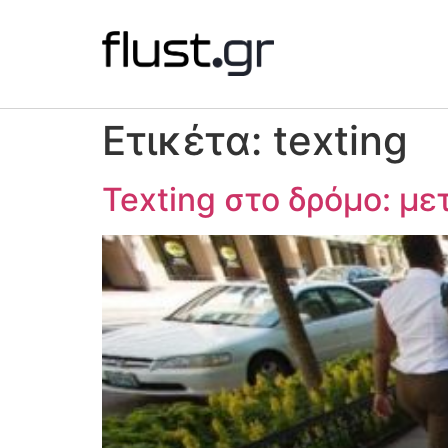
Ετικέτα:
texting
Texting στο δρόμο: με