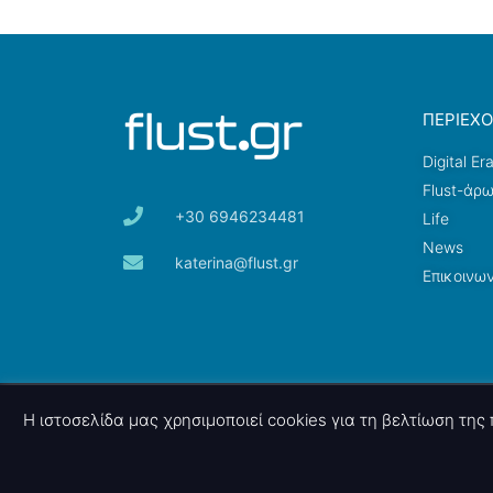
ΠΕΡΙΕΧ
Digital Er
Flust-άρ
+30 6946234481
Life
News
katerina@flust.gr
Επικοινων
© 2026 nettings, ltd. All rights reserved.
Η ιστοσελίδα μας χρησιμοποιεί cookies για τη βελτίωση τη