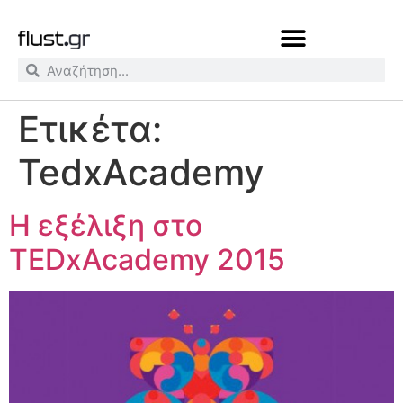
Ετικέτα:
TedxAcademy
Η εξέλιξη στο
TEDxAcademy 2015