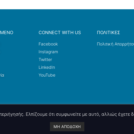
ΟΜΕΝΟ
CONNECT WITH US
ΠΟΛΙΤΙΚΕΣ
a
Facebook
Πολιτική Απορρήτο
ω
Instagram
Twitter
LinkedIn
ία
YouTube
ς περιήγησής. Ελπίζουμε ότι συμφωνείτε με αυτό, αλλιώς έχετε
A project by
nettings, ltd
. Powered by
mgk
.advertising
.
ΜΗ ΑΠΟΔΟΧΗ