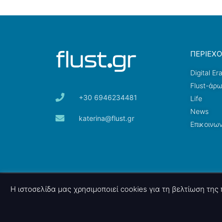
ΠΕΡΙΕΧ
Digital Er
Flust-άρ
+30 6946234481
Life
News
katerina@flust.gr
Επικοινων
© 2026 nettings, ltd. All rights reserved.
Η ιστοσελίδα μας χρησιμοποιεί cookies για τη βελτίωση τη