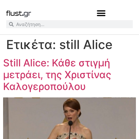
Ετικέτα:
still Alice
Still Alice: Κάθε στιγμή
μετράει, της Χριστίνας
Καλογεροπούλου