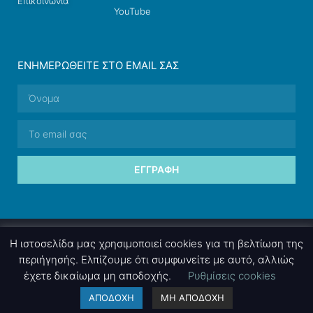
Επικοινωνία
YouTube
ΕΝΗΜΕΡΩΘΕΊΤΕ ΣΤΟ EMAIL ΣΑΣ
ΕΓΓΡΑΦΉ
© 2026 nettings, ltd. All rights reserved.
Η ιστοσελίδα μας χρησιμοποιεί cookies για τη βελτίωση της
περιήγησής. Ελπίζουμε ότι συμφωνείτε με αυτό, αλλιώς
έχετε δικαίωμα μη αποδοχής.
Ρυθμίσεις cookies
A project by
nettings, ltd
. Powered by
mgk
.advertising
.
ΑΠΟΔΟΧΗ
ΜΗ ΑΠΟΔΟΧΗ