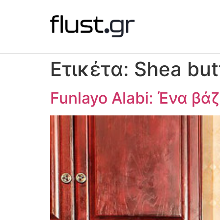
Ετικέτα:
Shea but
Funlayo Alabi: Ένα βά