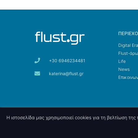
ΠΕΡΙΕΧ
Digital Er
Flust-άρ
+30 6946234481
Life
News
katerina@flust.gr
Επικοινων
© 2026 nettings, ltd. All rights reserved.
Η ιστοσελίδα μας χρησιμοποιεί cookies για τη βελτίωση τη