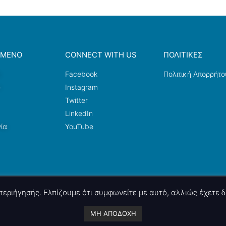
ΟΜΕΝΟ
CONNECT WITH US
ΠΟΛΙΤΙΚΕΣ
a
Facebook
Πολιτική Απορρήτο
ω
Instagram
Twitter
LinkedIn
ία
YouTube
ς περιήγησής. Ελπίζουμε ότι συμφωνείτε με αυτό, αλλιώς έχετε
A project by
nettings, ltd
. Powered by
mgk
.advertising
.
ΜΗ ΑΠΟΔΟΧΗ