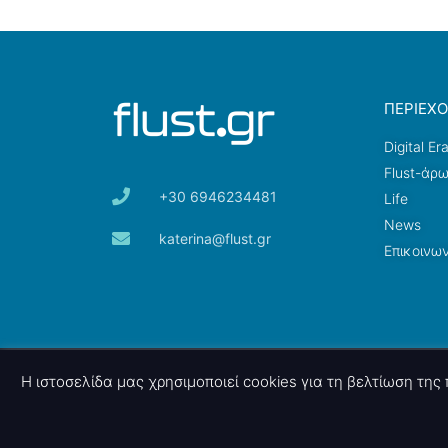
ΠΕΡΙΕΧ
Digital Er
Flust-άρ
+30 6946234481
Life
News
katerina@flust.gr
Επικοινων
© 2026 nettings, ltd. All rights reserved.
Η ιστοσελίδα μας χρησιμοποιεί cookies για τη βελτίωση τη