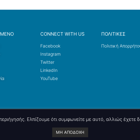
ΟΜΕΝΟ
CONNECT WITH US
ΠΟΛΙΤΙΚΕΣ
a
Facebook
Πολιτική Απορρήτο
ω
Instagram
Twitter
LinkedIn
ία
YouTube
ς περιήγησής. Ελπίζουμε ότι συμφωνείτε με αυτό, αλλιώς έχετε
A project by
nettings, ltd
. Powered by
mgk
.advertising
.
ΜΗ ΑΠΟΔΟΧΗ