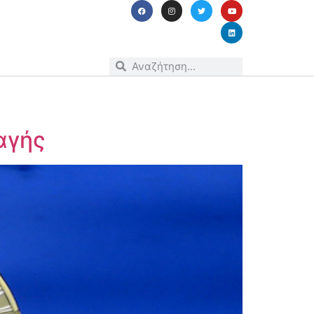
λαγής