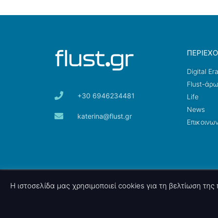
ΠΕΡΙΕΧ
Digital Er
Flust-άρ
+30 6946234481
Life
News
katerina@flust.gr
Επικοινων
© 2026 nettings, ltd. All rights reserved.
Η ιστοσελίδα μας χρησιμοποιεί cookies για τη βελτίωση τη