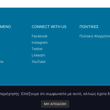
ΟΜΕΝΟ
CONNECT WITH US
ΠΟΛΙΤΙΚΕΣ
a
Facebook
Πολιτική Απορρήτο
ω
Instagram
Twitter
LinkedIn
ία
YouTube
ς περιήγησής. Ελπίζουμε ότι συμφωνείτε με αυτό, αλλιώς έχετε
A project by
nettings, ltd
. Powered by
mgk
.advertising
.
ΜΗ ΑΠΟΔΟΧΗ