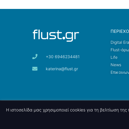
ΠΕΡΙΕΧ
Digital Er
Flust-άρ
+30 6946234481
Life
News
katerina@flust.gr
Επικοινων
© 2026 nettings, ltd. All rights reserved.
Η ιστοσελίδα μας χρησιμοποιεί cookies για τη βελτίωση τη