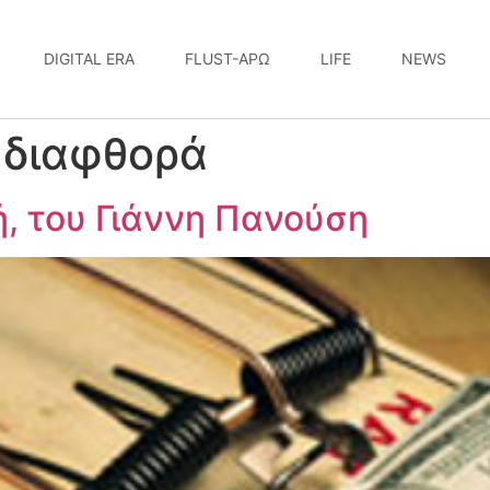
DIGITAL ERA
FLUST-ΆΡΩ
LIFE
NEWS
 διαφθορά
ή, του Γιάννη Πανούση