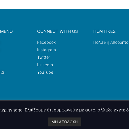
ΟΜΕΝΟ
CONNECT WITH US
ΠΟΛΙΤΙΚΕΣ
a
Facebook
Πολιτική Απορρήτο
ω
Instagram
Twitter
LinkedIn
ία
YouTube
ς περιήγησής. Ελπίζουμε ότι συμφωνείτε με αυτό, αλλιώς έχετε
A project by
nettings, ltd
. Powered by
mgk
.advertising
.
ΜΗ ΑΠΟΔΟΧΗ