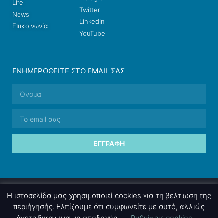
Life
Twitter
News
LinkedIn
Επικοινωνία
YouTube
ΕΝΗΜΕΡΩΘΕΊΤΕ ΣΤΟ EMAIL ΣΑΣ
ΕΓΓΡΑΦΉ
© 2026 nettings, ltd. All rights reserved.
Η ιστοσελίδα μας χρησιμοποιεί cookies για τη βελτίωση της
περιήγησής. Ελπίζουμε ότι συμφωνείτε με αυτό, αλλιώς
έχετε δικαίωμα μη αποδοχής.
Ρυθμίσεις cookies