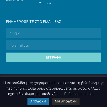
YouTube
ΕΝΗΜΕΡΩΘΕΊΤΕ ΣΤΟ EMAIL ΣΑΣ
ΕΓΓΡΑΦΉ
© 2026 nettings, ltd. All rights reserved.
Η ιστοσελίδα μας χρησιμοποιεί cookies για τη βελτίωση της
περιήγησής. Ελπίζουμε ότι συμφωνείτε με αυτό, αλλιώς
έχετε δικαίωμα μη αποδοχής.
Ρυθμίσεις cookies
A project by
nettings, ltd
. Powered by
mgk
.advertising
.
ΑΠΟΔΟΧΗ
ΜΗ ΑΠΟΔΟΧΗ