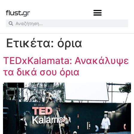
Ετικέτα:
όρια
TEDxKalamata: Ανακάλυψε
τα δικά σου όρια