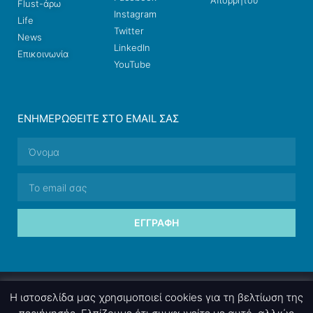
Απορρήτου
Flust-άρω
Instagram
Life
Twitter
News
LinkedIn
Επικοινωνία
YouTube
ΕΝΗΜΕΡΩΘΕΊΤΕ ΣΤΟ EMAIL ΣΑΣ
ΕΓΓΡΑΦΉ
© 2026 nettings, ltd. All rights reserved.
Η ιστοσελίδα μας χρησιμοποιεί cookies για τη βελτίωση της