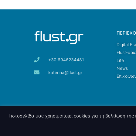
ΠΕΡΙΕΧ
Digital Er
Flust-άρ
+30 6946234481
Life
News
katerina@flust.gr
Επικοινων
© 2026 nettings, ltd. All rights reserved.
Η ιστοσελίδα μας χρησιμοποιεί cookies για τη βελτίωση τη