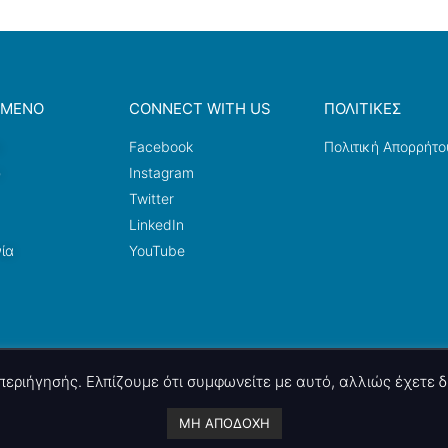
ΟΜΕΝΟ
CONNECT WITH US
ΠΟΛΙΤΙΚΕΣ
a
Facebook
Πολιτική Απορρήτο
ω
Instagram
Twitter
LinkedIn
ία
YouTube
ς περιήγησής. Ελπίζουμε ότι συμφωνείτε με αυτό, αλλιώς έχετε
A project by
nettings, ltd
. Powered by
mgk
.advertising
.
ΜΗ ΑΠΟΔΟΧΗ