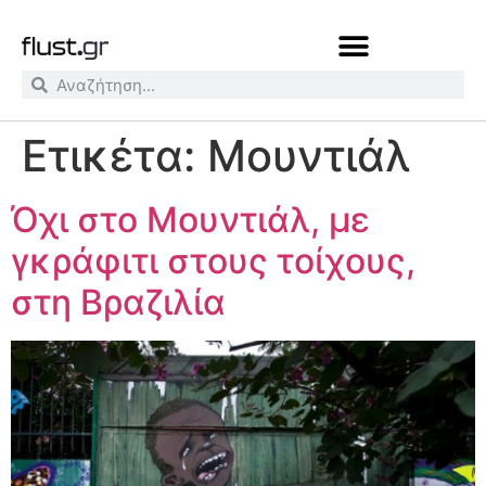
Ετικέτα:
Μουντιάλ
Όχι στο Μουντιάλ, με
γκράφιτι στους τοίχους,
στη Βραζιλία