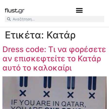
Ετικέτα:
Κατάρ
Dress code: Τι να φορέσετε
αν επισκεφτείτε το Κατάρ
αυτό το καλοκαίρι