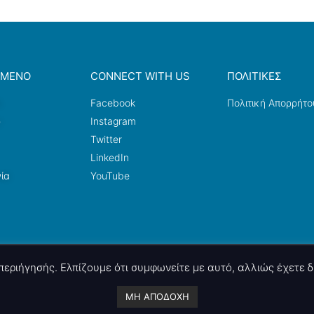
ΟΜΕΝΟ
CONNECT WITH US
ΠΟΛΙΤΙΚΕΣ
a
Facebook
Πολιτική Απορρήτο
ω
Instagram
Twitter
LinkedIn
ία
YouTube
ς περιήγησής. Ελπίζουμε ότι συμφωνείτε με αυτό, αλλιώς έχετε
A project by
nettings, ltd
. Powered by
mgk
.advertising
.
ΜΗ ΑΠΟΔΟΧΗ