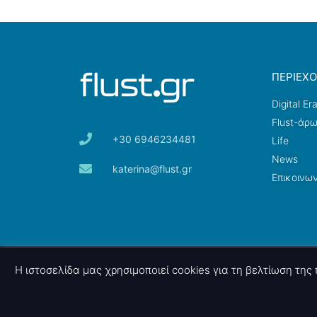
ΠΕΡΙΕΧ
Digital Er
Flust-άρ
+30 6946234481
Life
News
katerina@flust.gr
Επικοινων
© 2026 nettings, ltd. All rights reserved.
Η ιστοσελίδα μας χρησιμοποιεί cookies για τη βελτίωση τη