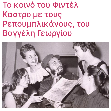
Το κοινό του Φιντέλ
Κάστρο με τους
Ρεπουμπλικάνους, του
Βαγγέλη Γεωργίου