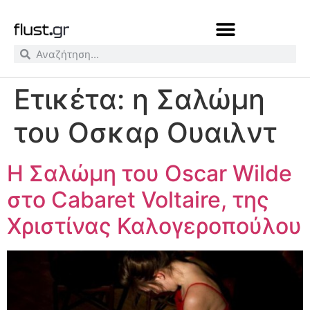
Ετικέτα:
η Σαλώμη
του Οσκαρ Ουαιλντ
H Σαλώμη του Oscar Wilde
στο Cabaret Voltaire, της
Χριστίνας Καλογεροπούλου