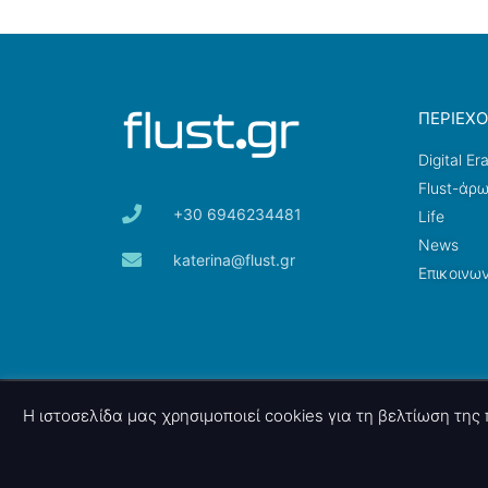
ΠΕΡΙΕΧ
Digital Er
Flust-άρ
+30 6946234481
Life
News
katerina@flust.gr
Επικοινων
© 2026 nettings, ltd. All rights reserved.
Η ιστοσελίδα μας χρησιμοποιεί cookies για τη βελτίωση τη