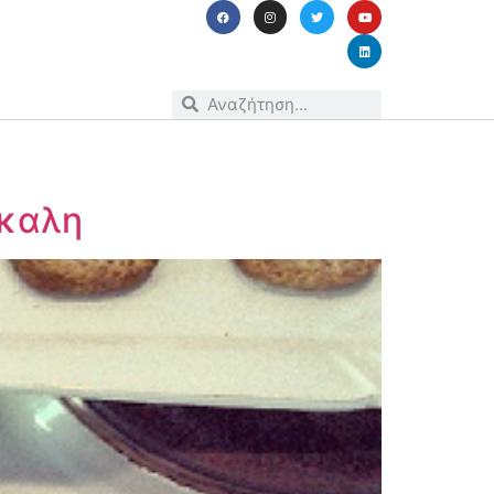
κκαλη