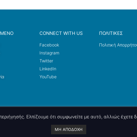
ΟΜΕΝΟ
CONNECT WITH US
ΠΟΛΙΤΙΚΕΣ
a
Facebook
Πολιτική Απορρήτο
ω
Instagram
Twitter
LinkedIn
ία
YouTube
ς περιήγησής. Ελπίζουμε ότι συμφωνείτε με αυτό, αλλιώς έχετε
A project by
nettings, ltd
. Powered by
mgk
.advertising
.
ΜΗ ΑΠΟΔΟΧΗ