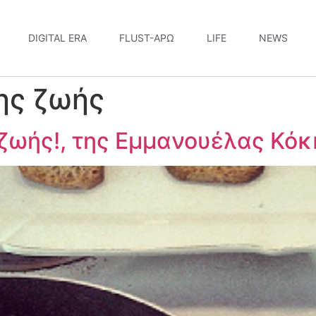
DIGITAL ERA
FLUST-ΆΡΩ
LIFE
NEWS
ης ζωής
 ζωής!, της Εμμανουέλας Κό