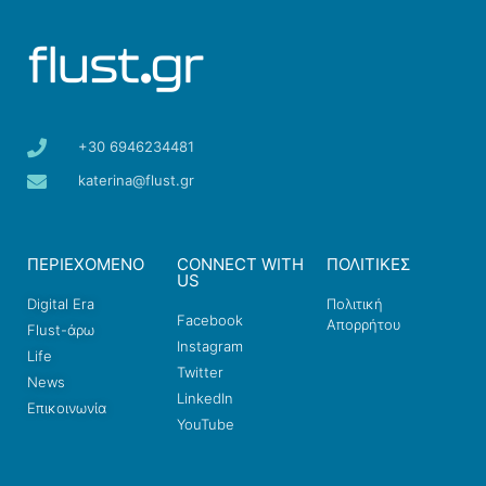
+30 6946234481
katerina@flust.gr
ΠΕΡΙΕΧΟΜΕΝΟ
CONNECT WITH
ΠΟΛΙΤΙΚΕΣ
US
Digital Era
Πολιτική
Facebook
Απορρήτου
Flust-άρω
Instagram
Life
Twitter
News
LinkedIn
Επικοινωνία
YouTube