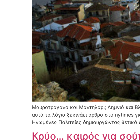
Μαυροτράγανο και Μαντηλάρι; Λημνιό και Βλά
αυτά τα λόγια ξεκινάει άρθρο στο nytimes γ
Ηνωμένες Πολιτείες δημιουργώντας θετικά σ
Κρύο… καιρός για σού