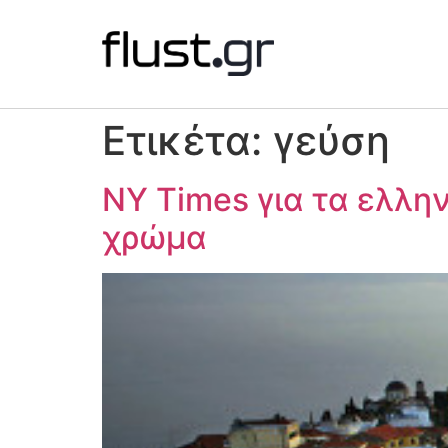
Ετικέτα:
γεύση
NY Times για τα ελλη
χρώμα