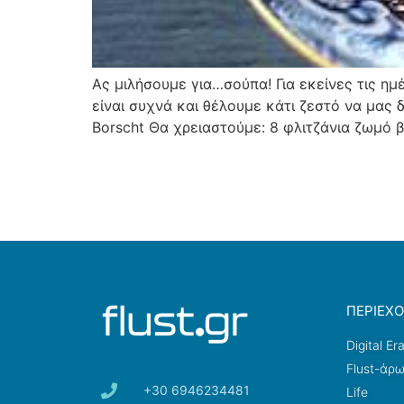
Ας μιλήσουμε για…σούπα! Για εκείνες τις η
είναι συχνά και θέλουμε κάτι ζεστό να μας
Borscht Θα χρειαστούμε: 8 φλιτζάνια ζωμό β
ΠΕΡΙΕΧ
Digital Er
Flust-άρ
+30 6946234481
Life