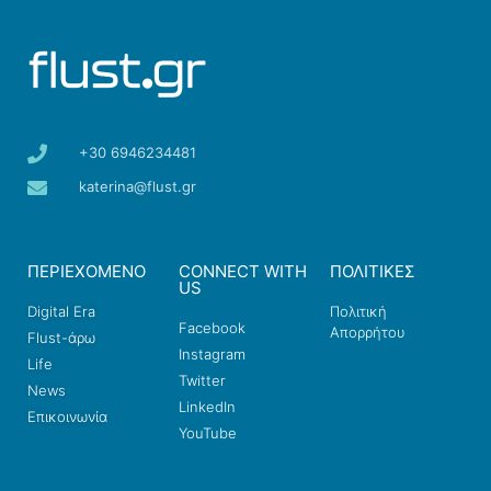
+30 6946234481
katerina@flust.gr
ΠΕΡΙΕΧΟΜΕΝΟ
CONNECT WITH
ΠΟΛΙΤΙΚΕΣ
US
Digital Era
Πολιτική
Facebook
Απορρήτου
Flust-άρω
Instagram
Life
Twitter
News
LinkedIn
Επικοινωνία
YouTube