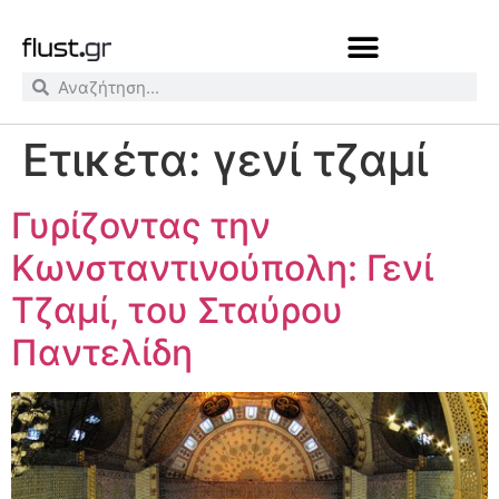
Ετικέτα:
γενί τζαμί
Γυρίζοντας την
Κωνσταντινούπολη: Γενί
Τζαμί, του Σταύρου
Παντελίδη