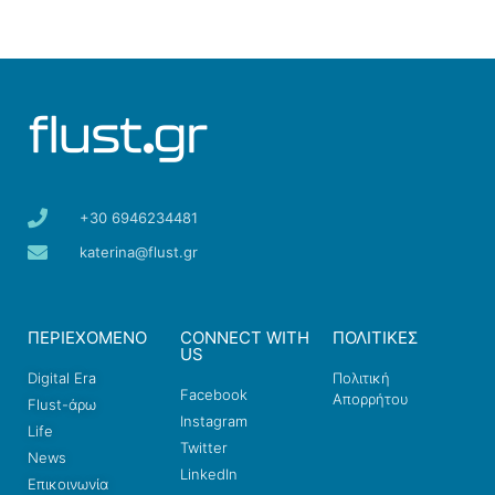
+30 6946234481
katerina@flust.gr
ΠΕΡΙΕΧΟΜΕΝΟ
CONNECT WITH
ΠΟΛΙΤΙΚΕΣ
US
Digital Era
Πολιτική
Facebook
Απορρήτου
Flust-άρω
Instagram
Life
Twitter
News
LinkedIn
Επικοινωνία