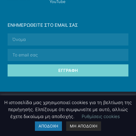
YouTube
ΕΝΗΜΕΡΩΘΕΊΤΕ ΣΤΟ EMAIL ΣΑΣ
ΕΓΓΡΑΦΉ
© 2026 nettings, ltd. All rights reserved.
Η ιστοσελίδα μας χρησιμοποιεί cookies για τη βελτίωση της
περιήγησής. Ελπίζουμε ότι συμφωνείτε με αυτό, αλλιώς
έχετε δικαίωμα μη αποδοχής.
Ρυθμίσεις cookies
A project by
nettings, ltd
. Powered by
mgk
.advertising
.
ΑΠΟΔΟΧΗ
ΜΗ ΑΠΟΔΟΧΗ