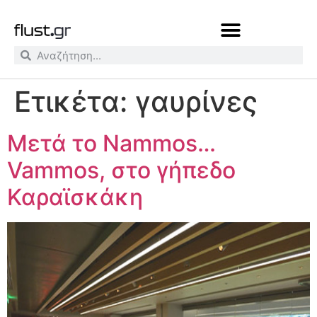
Ετικέτα:
γαυρίνες
Μετά το Nammos…
Vammos, στο γήπεδο
Καραϊσκάκη